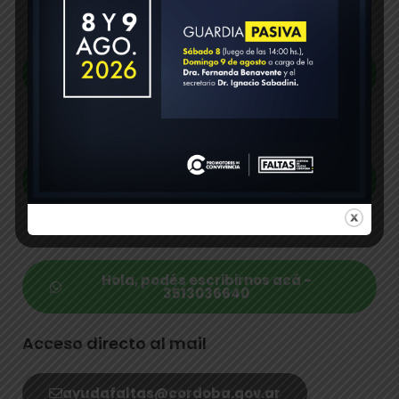
Hola, podés escribirnos acá -
3516100527
Hola, podés escribirnos acá -
3516100528
Hola, podés escribirnos acá -
3513036640
Acceso directo al mail
ayudafaltas@cordoba.gov.ar